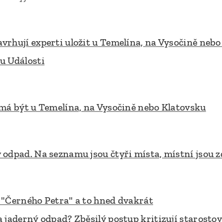
vrhují experti uložit u Temelína, na Vysočině neb
u Události
 má být u Temelína, na Vysočině nebo Klatovsku
 odpad. Na seznamu jsou čtyři místa, místní jsou z
 "Černého Petra" a to hned dvakrát
 jaderný odpad? Zběsilý postup kritizují starostov