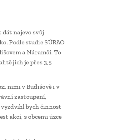
k dát najevo svůj
sko. Podle studie SÚRAO
dišovem a Náramčí. To
litě jich je přes 3,5
zi nimi v Budišově i v
rávní zastoupení,
, vyzdvihl bych činnost
st akcí, s obcemi úzce