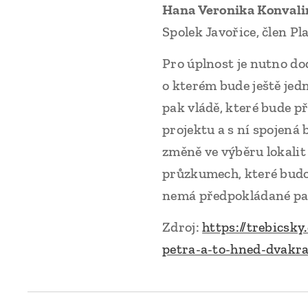
Hana Veronika Konval
Spolek Javořice, člen P
Pro úplnost je nutno d
o kterém bude ještě jed
pak vládě, které bude p
projektu a s ní spojená 
změně ve výběru lokalit 
průzkumech, které budou
nemá předpokládané par
Zdroj:
https://trebicsk
petra-a-to-hned-dvakr