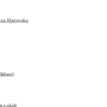
o na Klatovsku
děšení!
é z okolí