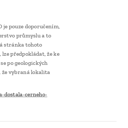
O je pouze doporučením,
erstvo průmyslu a to
ká stránka tohoto
 lze předpokládat, že ke
y se po geologických
 že vybraná lokalita
na-dostala-cerneho-