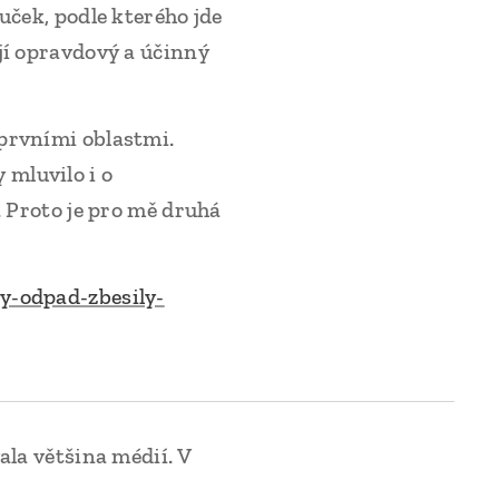
uček, podle kterého jde
jí opravdový a účinný
prvními oblastmi.
mluvilo i o
. Proto je pro mě druhá
ny-odpad-zbesily-
ala většina médií. V