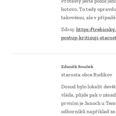
Protesty ještě podle jeho
hotovo. To tedy opravdu 
takovému, ale v případě 
Zdroj:
https://trebicsk
postup-kritizuji-staro
Zdeněk Souček
starosta obce Rudíkov
Dosud bylo lokalit devět
vláda, půjde pak o zása
prvním je Janoch u Teme
odborníků například ze 