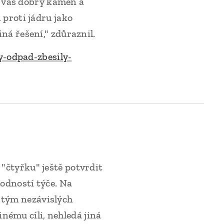
 u vás dobrý kámen a
 proti jádru jako
iná řešení," zdůraznil.
y-odpad-zbesily-
 "čtyřku" ještě potvrdit
hodností týče. Na
 tým nezávislých
nému cíli, nehledá jiná