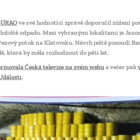
 SÚRAO
ve své hodnotící zprávě doporučil zúžení poč
ožiště odpadu. Mezi vybranými lokalitami je Jano
řezový potok na Klatovsku. Návrh ještě posoudí Ra
ě, která by měla rozhodnout do pěti let.
ormovala Česká televize na svém webu
a večer pak
Události
.