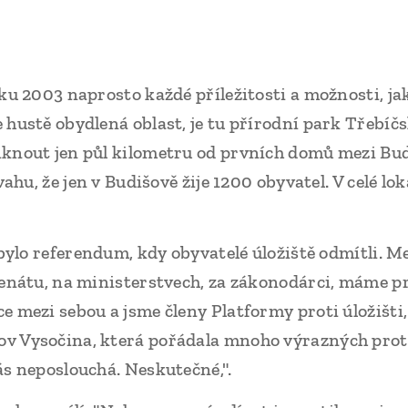
ku 2003 naprosto každé příležitosti a možnosti, ja
 hustě obydlená oblast, je tu přírodní park Třebíč
iknout jen půl kilometru od prvních domů mezi Bu
vahu, že jen v Budišově žije 1200 obyvatel. V celé loka
 bylo referendum, kdy obyvatelé úložiště odmítli. Me
Senátu, na ministerstvech, za zákonodárci, máme p
e mezi sebou a jsme členy Platformy proti úložišti
v Vysočina, která pořádala mnoho výrazných prote
ás neposlouchá. Neskutečné,".