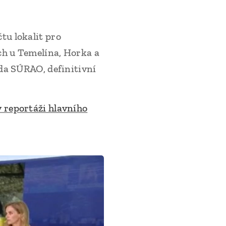
tu lokalit pro
ch u Temelína, Horka a
da SÚRAO, definitivní
v reportáži hlavního