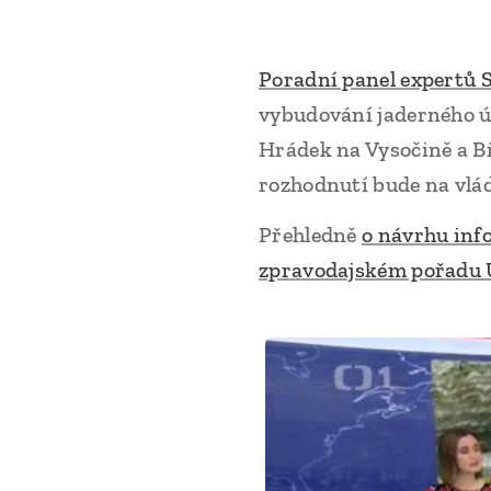
Poradní panel expertů
vybudování jaderného úl
Hrádek na Vysočině a B
rozhodnutí bude na vlád
Přehledně
o návrhu inf
zpravodajském pořadu 