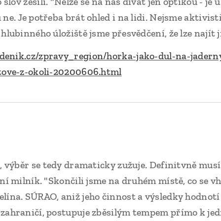
 slov zesílí. "Nelze se na nás dívat jen optikou - je
ne. Je potřeba brát ohled i na lidi. Nejsme aktivisti
hlubinného úložiště jsme přesvědčení, že lze najít j
y.denik.cz/zpravy_region/horka-jako-dul-na-jadern
stove-z-okoli-20200606.html
, výběr se tedy dramaticky zužuje. Definitvně musí
dní milník. "Skončili jsme na druhém místě, co se v
lína. SÚRAO, aniž jeho činnost a výsledky hodnotí
zahraničí, postupuje zběsilým tempem přímo k jedi