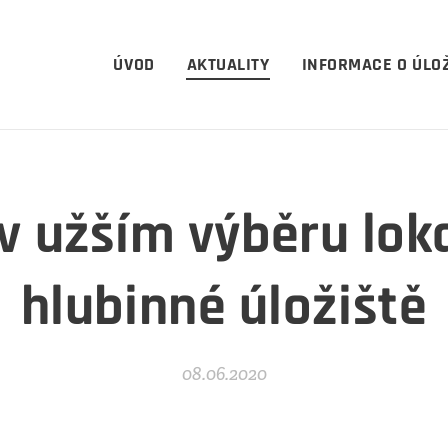
ÚVOD
AKTUALITY
INFORMACE O ÚLOŽ
v užším výběru loka
hlubinné úložiště
08.06.2020