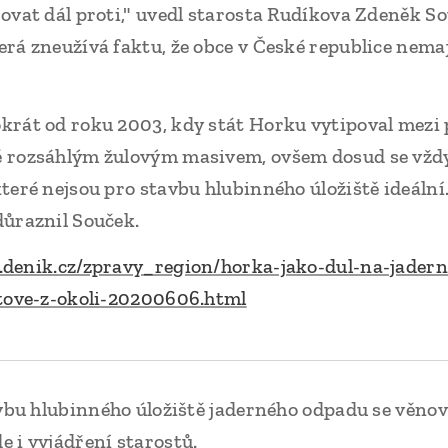
ovat dál proti," uvedl starosta Rudíkova Zdeněk So
rá zneužívá faktu, že obce v České republice nema
krát od roku 2003, kdy stát Horku vytipoval mezi 
 rozsáhlým žulovým masivem, ovšem dosud se vždy 
teré nejsou pro stavbu hlubinného úložiště ideální
důraznil Souček.
y.denik.cz/zpravy_region/horka-jako-dul-na-jader
stove-z-okoli-20200606.html
avbu hlubinného úložiště jaderného odpadu se věnov
 i vyjádření starostů.