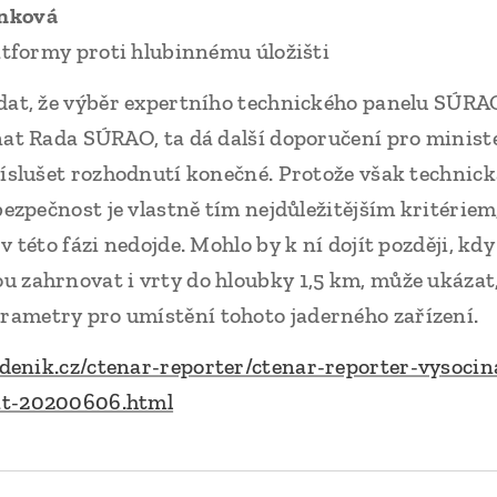
inková
latformy proti hlubinnému úložišti
odat, že výběr expertního technického panelu SÚRA
nat Rada SÚRAO, ta dá další doporučení pro minist
říslušet rozhodnutí konečné. Protože však technic
bezpečnost je vlastně tím nejdůležitějším kritériem,
v této fázi nedojde. Mohlo by k ní dojít později, kd
 zahrnovat i vrty do hloubky 1,5 km, může ukázat,
ametry pro umístění tohoto jaderného zařízení.
y.denik.cz/ctenar-reporter/ctenar-reporter-vysoci
at-20200606.html