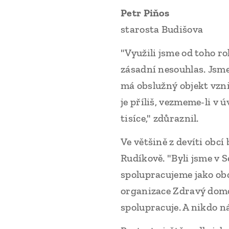
Petr Piňos
starosta Budišova
"Využili jsme od toho ro
zásadní nesouhlas. Jsme
má obslužný objekt vzn
je příliš, vezmeme-li v ú
tisíce," zdůraznil.
Ve většině z devíti obcí
Rudíkově. "Byli jsme v 
spolupracujeme jako obc
organizace Zdravý domo
spolupracuje. A nikdo n