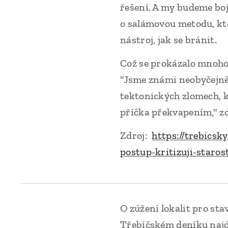
řešení. A my budeme boj
o salámovou metodu, kte
nástroj, jak se bránit.
Což se prokázalo mnoho
"Jsme známi neobyčejně
tektonických zlomech, k
příčka překvapením," z
Zdroj:
https://trebicsk
postup-kritizuji-staro
O zúžení lokalit pro st
Třebíčském deníku najde