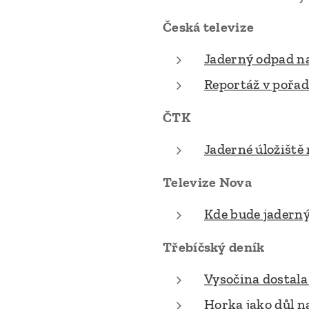
Česká televize
Jaderný odpad na
Reportáž v pořad
ČTK
Jaderné úložiště
Televize Nova
Kde bude jaderný
Třebíčský deník
Vysočina dostala
Horka jako důl na